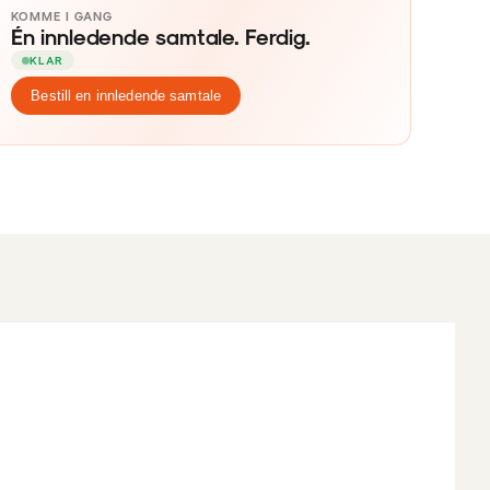
KOMME I GANG
Én innledende samtale. Ferdig.
KLAR
Bestill en innledende samtale