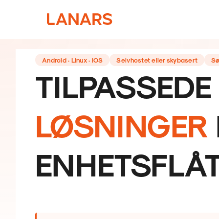
Android · Linux · iOS
Selvhostet eller skybasert
Sø
TILPASSEDE
LØSNINGER
ENHETSFLÅ