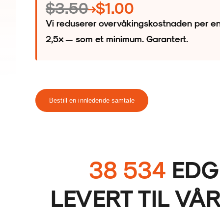
$3.50
$1.00
→
Vi reduserer overvåkingskostnaden per e
2,5× — som et minimum. Garantert.
Bestill en innledende samtale
38 534
EDGE
LEVERT TIL VÅ