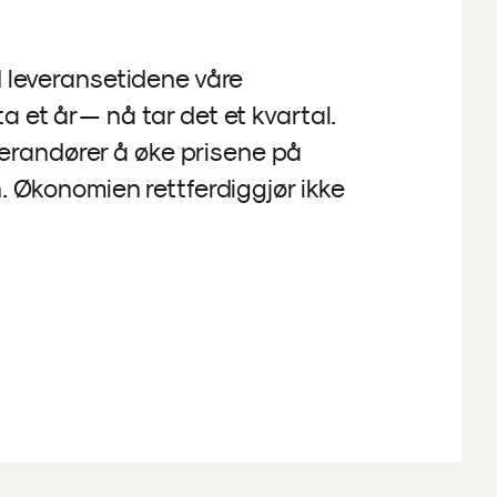
d leveransetidene våre
 et år — nå tar det et kvartal.
randører å øke prisene på
n. Økonomien rettferdiggjør ikke