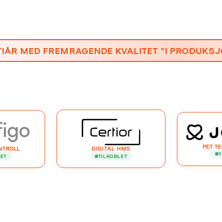
TIÅR MED FREMRAGENDE KVALITET "I PRODUKS
PET T
NTROLL
DIGITAL HMS
T
LET
TILKOBLET