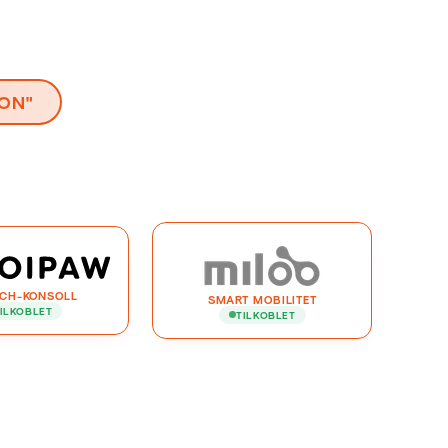
JON"
ECH-KONSOLL
SMART MOBILITET
ILKOBLET
TILKOBLET