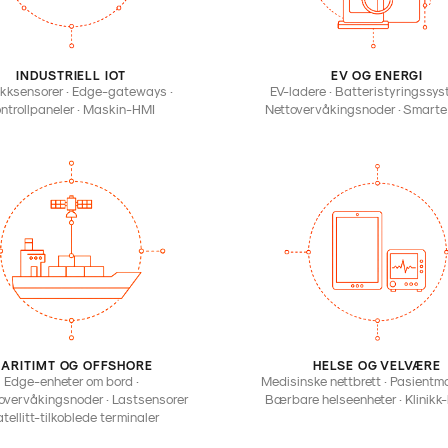
INDUSTRIELL IOT
EV OG ENERGI
kksensorer · Edge-gateways ·
EV-ladere · Batteristyringssys
ntrollpaneler · Maskin-HMI
Nettovervåkingsnoder · Smarte
ARITIMT OG OFFSHORE
HELSE OG VELVÆRE
Edge-enheter om bord ·
Medisinske nettbrett · Pasientmo
overvåkingsnoder · Lastsensorer
Bærbare helseenheter · Klinikk-
atellitt-tilkoblede terminaler