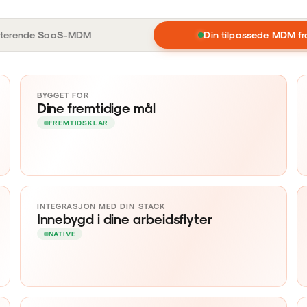
 VS. TILPASSET M
sterende SaaS-MDM
Din tilpassede MDM f
BYGGET FOR
Dine fremtidige mål
FREMTIDSKLAR
INTEGRASJON MED DIN STACK
Innebygd i dine arbeidsflyter
NATIVE