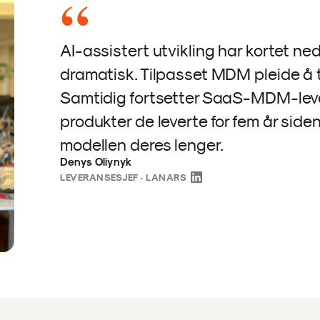
“
AI-assistert utvikling har kortet ne
dramatisk. Tilpasset MDM pleide å ta
Samtidig fortsetter SaaS-MDM-leve
produkter de leverte for fem år side
modellen deres lenger.
Denys Oliynyk
LEVERANSESJEF · LANARS