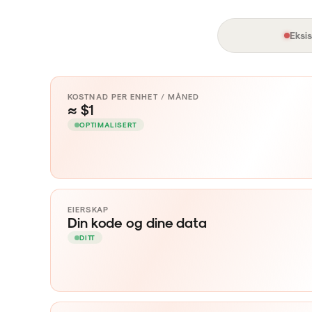
HYLLEVARE-MDM
Eksi
KOSTNAD PER ENHET / MÅNED
≈ $1
OPTIMALISERT
EIERSKAP
Din kode og dine data
DITT