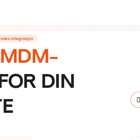
mløs integrasjon
MDM-
FOR DIN
TE