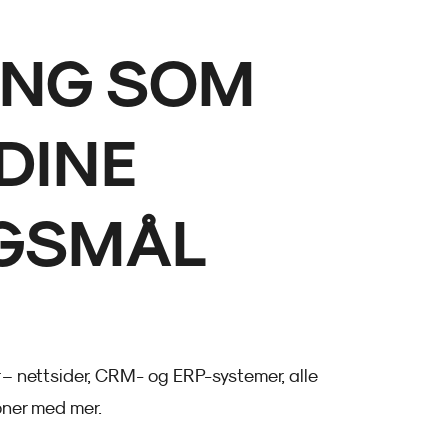
ING SOM
DINE
GSMÅL
 – nettsider, CRM- og ERP-systemer, alle
oner med mer.